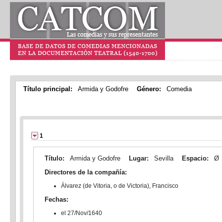
Título principal:
Armida y Godofre
Género:
Comedia
1
Título:
Armida y Godofre
Lugar:
Sevilla
Espacio:
Ø
Directores de la compañía:
Álvarez (de Vitoria, o de Victoria), Francisco
Fechas:
el 27/Nov/1640