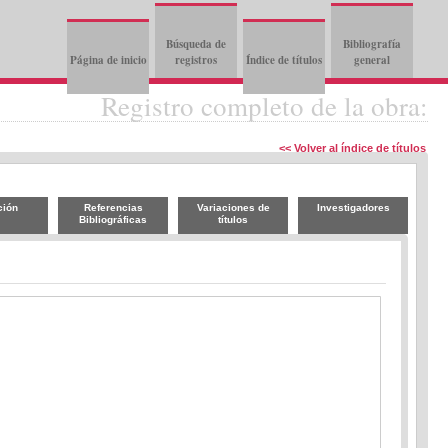
Búsqueda de
Bibliografía
Página de inicio
registros
Índice de títulos
general
Registro completo de la obra:
<< Volver al índice de títulos
ción
Referencias
Variaciones de
Investigadores
Bibliográficas
títulos