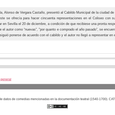
lla, Alonso de Vergara Castaño, presentó al Cabildo Municipal de la ciudad d
 éste se ofrecía para hacer cincuenta representaciones en el Coliseo con
 Sevilla el 20 de diciembre, a condición de que recibiese una pronta respues
ece el autor como “nuevas”, "por quanto e comprado el año pasado”, se encue
guió ponerse de acuerdo con el cabildo y el autor no llegó a representar en el
a general
se de datos de comedias mencionadas en la documentación teatral (1540-1700). C