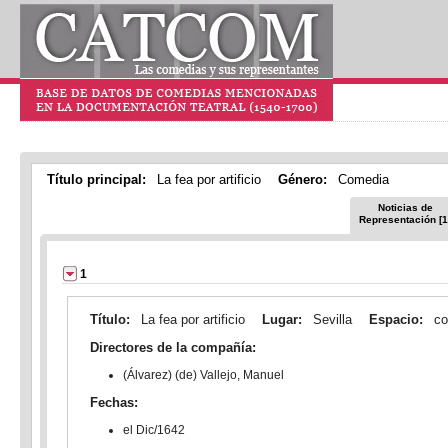
Título principal:
La fea por artificio
Género:
Comedia
Noticias de
Representación [1
1
Título:
La fea por artificio
Lugar:
Sevilla
Espacio:
co
Directores de la compañía:
(Álvarez) (de) Vallejo, Manuel
Fechas:
el Dic/1642