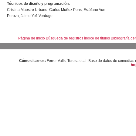
Técnicos de diseño y programación:
Cristina Maestre Urbano, Carlos Muñoz Pons, Estéfano Aun
Peroza, Jaime Yefi Verdugo
Página de inicio
Búsqueda de registros
Índice de títulos
Bibliografía ge
Cómo citarnos:
Ferrer Valls, Teresa et al. Base de datos de comedi
htt