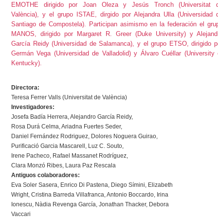
EMOTHE
dirigido por Joan Oleza y Jesús Tronch (Universitat 
València), y el grupo
ISTAE
, dirgido por Alejandra Ulla (Universidad 
Santiago de Compostela). Participan asimismo en la federación el gru
MANOS
, dirigido por Margaret R. Greer (Duke University) y Alejand
García Reidy (Universidad de Salamanca), y el grupo
ETSO
, dirigido p
Germán Vega (Universidad de Valladolid) y Álvaro Cuéllar (University 
Kentucky).
Directora:
Teresa Ferrer Valls
(Universitat de València)
Investigadores:
Josefa Badía Herrera
,
Alejandro García Reidy
,
Rosa Durá Celma
, Ariadna Fuertes Seder,
Daniel Fernández Rodriguez
, Dolores Noguera Guirao,
Purificació Garcia Mascarell,
Luz C. Souto
,
Irene Pacheco
,
Rafael Massanet Rodríguez
,
Clara Monzó Ribes, Laura Paz Rescala
Antiguos colaboradores:
Eva Soler Sasera, Enrico Di Pastena, Diego Símini, Elizabeth
Wright, Cristina Barreda Villafranca, Antonio Boccardo, Irina
Ionescu, Nàdia Revenga García, Jonathan Thacker, Debora
Vaccari