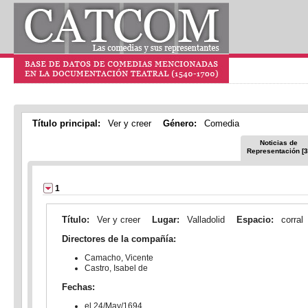
Título principal:
Ver y creer
Género:
Comedia
Noticias de
Representación [3
1
Título:
Ver y creer
Lugar:
Valladolid
Espacio:
corral
Directores de la compañía:
Camacho, Vicente
Castro, Isabel de
Fechas:
el 24/May/1694