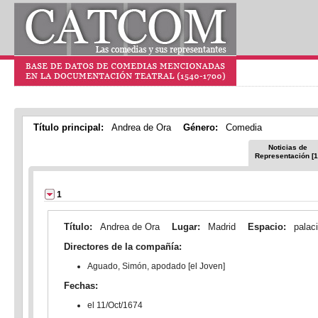
Título principal:
Andrea de Ora
Género:
Comedia
Noticias de
Representación [1
1
Título:
Andrea de Ora
Lugar:
Madrid
Espacio:
palaci
Directores de la compañía:
Aguado, Simón, apodado [el Joven]
Fechas:
el 11/Oct/1674