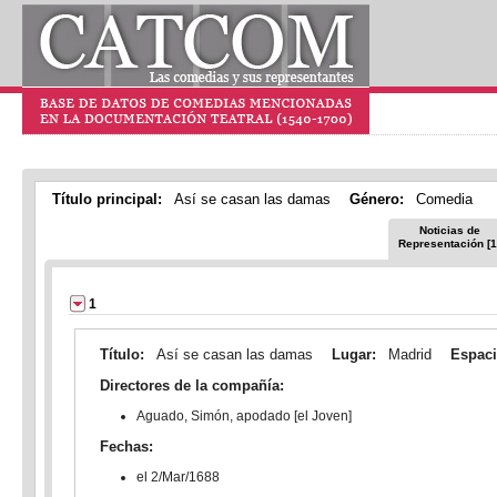
Título principal:
Así se casan las damas
Género:
Comedia
Noticias de
Representación [1
1
Título:
Así se casan las damas
Lugar:
Madrid
Espac
Directores de la compañía:
Aguado, Simón, apodado [el Joven]
Fechas:
el 2/Mar/1688