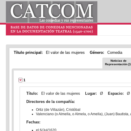
Título principal:
El valor de las mujeres
Género:
Comedia
Noticias de
Representación [1
1
Título:
El valor de las mujeres
Lugar:
Ø
Espacio:
Ø
Directores de la compañía:
Ortiz (de Villazán), Cristóbal
Valenciano (o Almella, o Almela, o Amella), (Juan) Bautista
Fechas:
el 6/Jul/1620