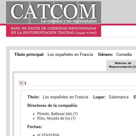
Título principal:
Los españoles en Francia
Género:
Comedia
Noticias de
Representación [1
1
Título:
Los españoles en Francia
Lugar:
Salamanca
E
Directores de la compañía:
Pinedo, Baltasar (de) (?)
Ríos, Nicolás de los (?)
Fechas:
el 2/Oct/1604