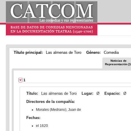
Título principal:
Las almenas de Toro
Género:
Comedia
Noticias de
Representación [1
1
Título:
Las almenas de Toro
Lugar:
Ø
Espacio:
Ø
Directores de la compañía:
Morales (Medrano), Juan de
Fechas:
el 1620