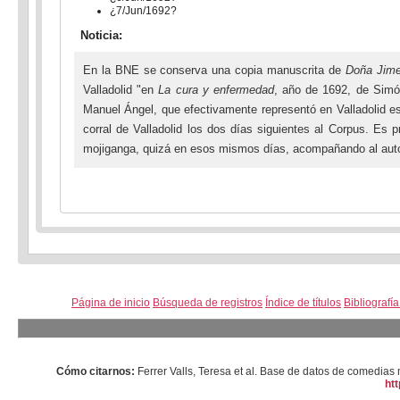
¿7/Jun/1692?
Noticia:
En la BNE se conserva una copia manuscrita de
Doña Jim
Valladolid "en
La cura y enfermedad
, año de 1692, de Sim
Manuel Ángel, que efectivamente representó en Valladolid 
corral de Valladolid los dos días siguientes al Corpus. Es 
mojiganga, quizá en esos mismos días, acompañando al aut
Página de inicio
Búsqueda de registros
Índice de títulos
Bibliografí
Cómo citarnos:
Ferrer Valls, Teresa et al. Base de datos de comedi
htt