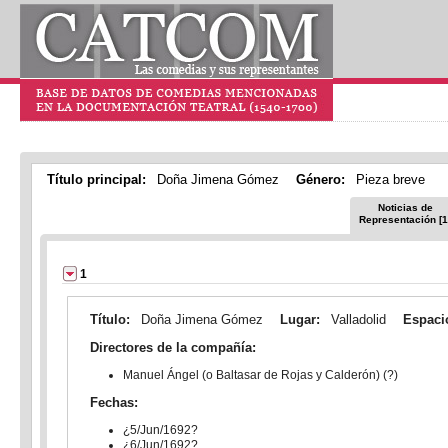
Título principal:
Doña Jimena Gómez
Género:
Pieza breve
Noticias de
Representación [1
1
Título:
Doña Jimena Gómez
Lugar:
Valladolid
Espaci
Directores de la compañía:
Manuel Ángel (o Baltasar de Rojas y Calderón) (?)
Fechas:
¿5/Jun/1692?
¿6/Jun/1692?