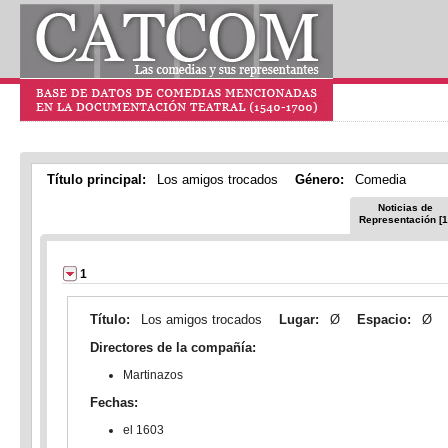
Título principal:
Los amigos trocados
Género:
Comedia
Noticias de
Representación [1
1
Título:
Los amigos trocados
Lugar:
Ø
Espacio:
Ø
Directores de la compañía:
Martinazos
Fechas:
el 1603