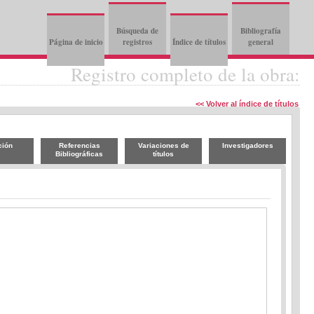
Búsqueda de
Bibliografía
Página de inicio
registros
Índice de títulos
general
Registro completo de la obra:
<< Volver al índice de títulos
ción
Referencias
Variaciones de
Investigadores
Bibliográficas
títulos