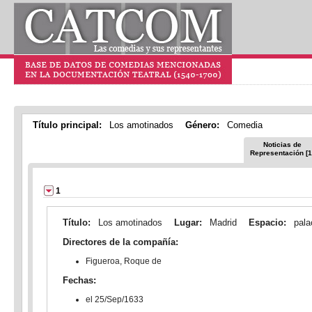
Título principal:
Los amotinados
Género:
Comedia
Noticias de
Representación [1
1
Título:
Los amotinados
Lugar:
Madrid
Espacio:
pala
Directores de la compañía:
Figueroa, Roque de
Fechas:
el 25/Sep/1633