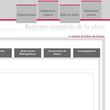
Búsqueda de
Bibliografía
Página de inicio
registros
Índice de títulos
general
Registro completo de la obra:
<< Volver al índice de títulos
ción
Referencias
Variaciones de
Investigadores
Bibliográficas
títulos