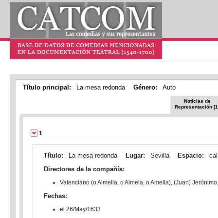
Título principal:
La mesa redonda
Género:
Auto
Noticias de
Representación [1
1
Título:
La mesa redonda
Lugar:
Sevilla
Espacio:
cal
Directores de la compañía:
Valenciano (o Almella, o Almela, o Amella), (Juan) Jerónim
Fechas:
el 26/May/1633