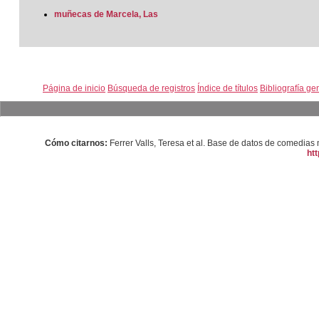
muñecas de Marcela, Las
Página de inicio
Búsqueda de registros
Índice de títulos
Bibliografía ge
Cómo citarnos:
Ferrer Valls, Teresa et al. Base de datos de comedi
htt