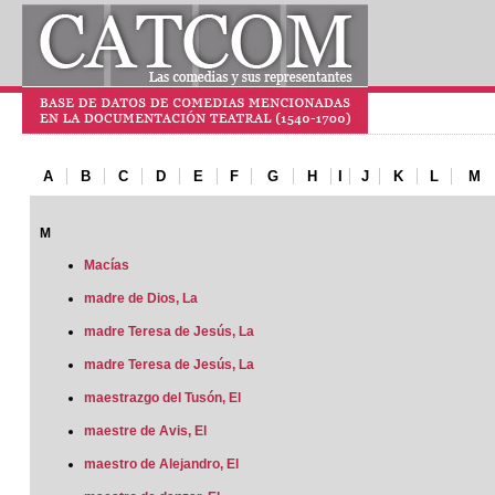
A
B
C
D
E
F
G
H
I
J
K
L
M
M
Macías
madre de Dios, La
madre Teresa de Jesús, La
madre Teresa de Jesús, La
maestrazgo del Tusón, El
maestre de Avis, El
maestro de Alejandro, El