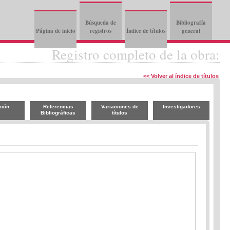
Búsqueda de
Bibliografía
Página de inicio
registros
Índice de títulos
general
Registro completo de la obra:
<< Volver al índice de títulos
ción
Referencias
Variaciones de
Investigadores
Bibliográficas
títulos