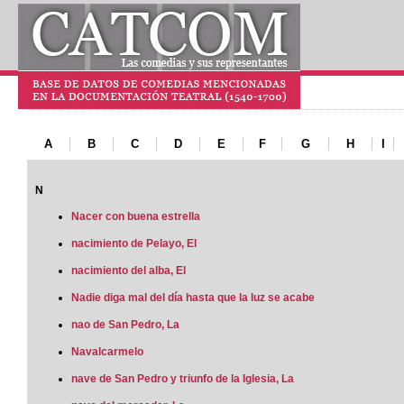
A
B
C
D
E
F
G
H
I
N
Nacer con buena estrella
nacimiento de Pelayo, El
nacimiento del alba, El
Nadie diga mal del día hasta que la luz se acabe
nao de San Pedro, La
Navalcarmelo
nave de San Pedro y triunfo de la Iglesia, La