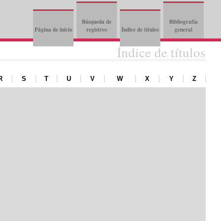
Búsqueda de
Bibliografía
Página de inicio
registros
Índice de títulos
general
Índice de títulos
R
S
T
U
V
W
X
Y
Z